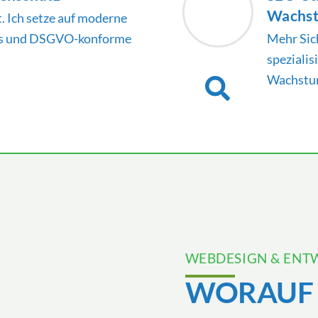
Wachs
t. Ich setze auf moderne
ds und DSGVO-konforme
Mehr Sic
spezialis
Wachstum
WEBDESIGN & ENT
WORAUF