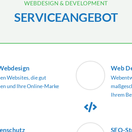
WEBDESIGN & DEVELOPMENT
SERVICEANGEBOT
 Webdesign
Web D
nen Websites, die gut
Webentwi
den und Ihre Online-Marke
maßgesch
Ihrem Be
tenschutz
SEO-Str