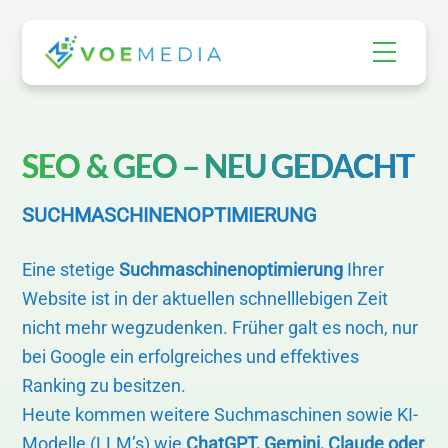
Skip
to
Menu
content
SEO & GEO – NEU GEDACHT
SUCHMASCHINENOPTIMIERUNG
Eine stetige
Suchmaschinenoptimierung
Ihrer
Website ist in der aktuellen schnelllebigen Zeit
nicht mehr wegzudenken. Früher galt es noch, nur
bei Google ein erfolgreiches und effektives
Ranking zu besitzen.
Heute kommen weitere Suchmaschinen sowie KI-
Modelle (LLM’s) wie
ChatGPT, Gemini, Claude oder